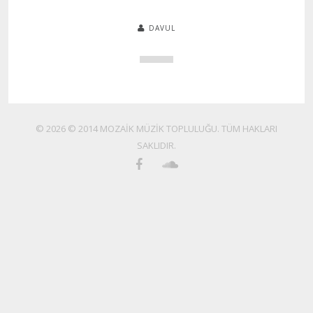
DAVUL
© 2026 © 2014 MOZAİK MÜZİK TOPLULUĞU. TÜM HAKLARI
SAKLIDIR.